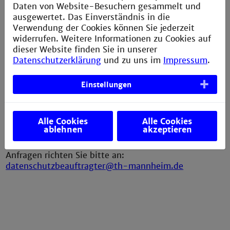
Ihr Recht auf Einsicht, Änderung und Löschung der
Daten von Website-Besuchern gesammelt und
Daten
ausgewertet. Das Einverständnis in die
Verwendung der Cookies können Sie jederzeit
Weitere Informationen, insbesondere zu Ihren Rechten
widerrufen. Weitere Informationen zu Cookies auf
als Betroffene, finden Sie hier:
dieser Website finden Sie in unserer
Datenschutzerklärung
und zu uns im
Impressum
.
https://www.hs-
mannheim.de/datenschutzerklaerung.html
Einstellungen
Kontakt zum Datenschutzbeauftragten
:
Datenschutzbeauftrager der Technischen Hochschule
Alle Cookies
Alle Cookies
Mannheim ist Herr Dr. Voßbein der Firma UIMC Dr.
ablehnen
akzeptieren
Vossbein GmbH & Co. KG
Anfragen richten Sie bitte an:
datenschutzbeauftragter@th-mannheim.de