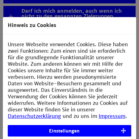
Darf ich mich anmelden, auch wenn ich
nicht zu den genannten Zielgruppen
gehöre?
Hinweis zu Cookies
Muss ich etwas zahlen?
Unsere Webseite verwendet Cookies. Diese haben
Gibt es auch Kurse online?
zwei Funktionen: Zum einen sind sie erforderlich
für die grundlegende Funktionalität unserer
Wie funktioniert das mit der Anrechnung?
Website. Zum anderen können wir mit Hilfe der
Cookies unsere Inhalte für Sie immer weiter
Darf ich Kurse belegen, die von meiner
verbessern. Hierzu werden pseudonymisierte
Fakultät nicht angerechnet werden oder
wenn ich schon all meine CC-Credits
Daten von Website-Besuchern gesammelt und
gesammelt habe?
ausgewertet. Das Einverständnis in die
Verwendung der Cookies können Sie jederzeit
Kann ich nach Studienabschluss noch Kurse
widerrufen. Weitere Informationen zu Cookies auf
besuchen?
dieser Website finden Sie in unserer
Datenschutzerklärung
und zu uns im
Impressum
.
Bekomme ich ein Zeugnis?
Einstellungen