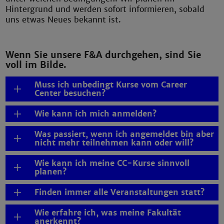
Hintergrund und werden sofort informieren, sobald
uns etwas Neues bekannt ist.
Wenn Sie unsere F&A durchgehen, sind Sie
voll im Bilde.
Muss ich unbedingt Kurse vom Career
Center besuchen?
Wie kann ich mich anmelden?
Was passiert, wenn ich angemeldet bin aber
nicht mehr teilnehmen kann oder will?
Wie kann ich meine CC-Kurse sinnvoll
planen?
Finden immer alle Veranstaltungen statt?
Wie erfahre ich, was meine Fakultät
anerkennt?