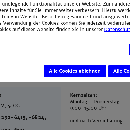
e grundlegende Funktionalität unserer Website. Zum ander
sere Inhalte für Sie immer weiter verbessern. Hierzu wer
aten von Website-Besuchern gesammelt und ausgewerte
ie Verwendung der Cookies können Sie jederzeit widerrufe
okies auf dieser Website finden Sie in unserer
Datenschut
Alle Cookies ablehnen
Alle C
t
Kernzeiten:
Montag - Donnerstag
V, 4. OG
9.00-15.00 Uhr
 292-6415, -6824,
und nach Vereinbarung