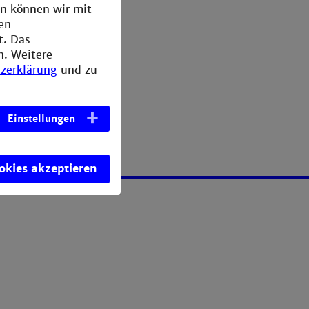
en können wir mit
den
t. Das
n. Weitere
zerklärung
und zu
Einstellungen
ookies akzeptieren