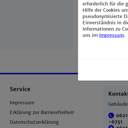
erforderlich für di
Hilfe der Cookies un
pseudonymisierte D
Einverständnis in d
Informationen zu Co
uns im
Impressum
.
Service
Kontak
Impressum
Gebäude 
Erklärung zur Barrierefreiheit
0621
-6751
Datenschutzerklärung